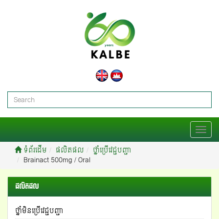
T
o
ទំព័រដើម
ផលិតផល
ថ្នាំប្រើវេជ្ជបញ្ជា
g
Brainact 500mg / Oral
g
l
e
ផលិតផល
n
a
ថ្នាំមិនប្រើវេជ្ជបញ្ជា
v
i