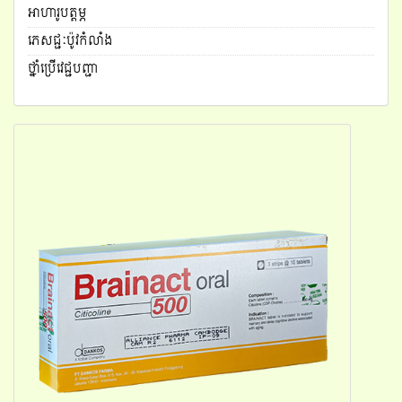
អាហារូបត្តម្ភ
g
a
ភេសជ្ជៈប៉ូវកំលាំង
t
ថ្នាំប្រើវេជ្ជបញ្ជា
i
o
n