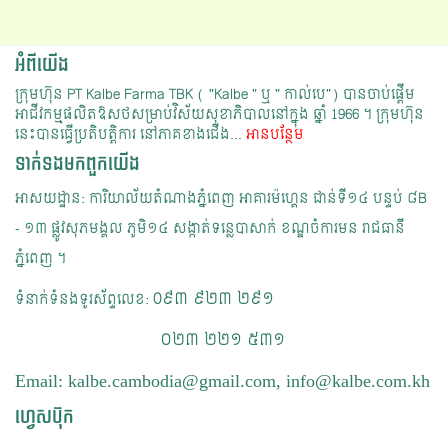
អំពីយើង
ក្រុមហ៊ុន PT Kalbe Farma TBK ( "Kalbe " ឬ " កាល់បេ") បានចាប់ផ្ដើម
អាជីវកម្មផលិតឱសថសម្រាប់វិស័យសុខាភិបាលនៅក្នុង ឆ្នាំ 1966 ។​ ក្រុមហ៊ុន
នេះបានធ្វើប្រតិបត្តិការ នៅភាគខាងជើង...
អានបន្ថែម
ទាក់ទង​មក​ពួក​យើង
អាសយដ្ឋាន: ការិយាល័យ​តំណាងភ្នំពេញ អាគារម៉ហ្គេន​ ជាន់ទី១៤ បន្ទប់ ៨B
- ១៣​ ផ្លូវសុភមង្គល ភូមិ១៤ សង្កាត់ទន្លេបាសាក់ ខណ្ឌចំការមន រាជធានី
ភ្នំពេញ ។​
0៩៣​ ៩២៣ ២៩១
ទំនាក់ទំនងទូរស័ព្ទលេខ:
​​​​​​​​ ០២៣ ២២១ ៥៣១
Email: kalbe.cambodia@gmail.com, info@kalbe.com.kh
ហ្វេសប៊ុក